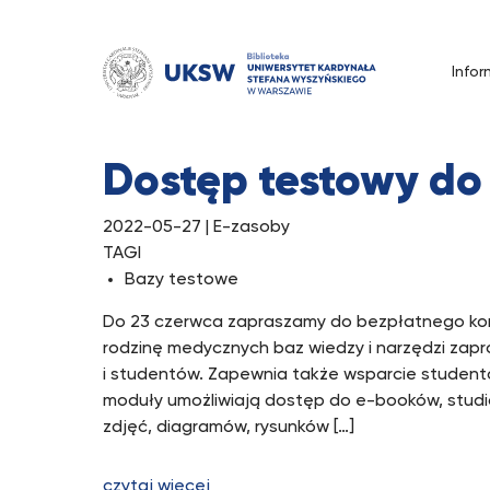
Przejdź
do
treści
Infor
Tag:
Bazy testowe
Dostęp testowy do
2022-05-27
| E-zasoby
TAGI
Bazy testowe
Do 23 czerwca zapraszamy do bezpłatnego korz
rodzinę medycznych baz wiedzy i narzędzi zap
i studentów. Zapewnia także wsparcie studento
moduły umożliwiają dostęp do e-booków, studi
zdjęć, diagramów, rysunków […]
czytaj więcej