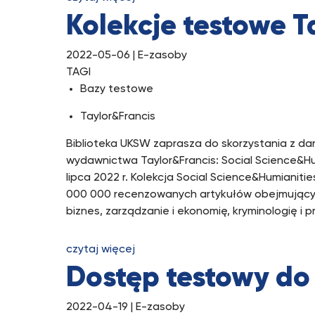
Kolekcje testowe T
2022-05-06
| E-zasoby
TAGI
Bazy testowe
Taylor&Francis
Biblioteka UKSW zaprasza do skorzystania z 
wydawnictwa Taylor&Francis: Social Science&Hum
lipca 2022 r. Kolekcja Social Science&Humianit
000 000 recenzowanych artykułów obejmujących 
biznes, zarządzanie i ekonomię, kryminologię i p
czytaj więcej
Dostęp testowy do
2022-04-19
| E-zasoby