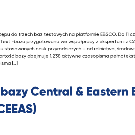
ępu do trzech baz testowych na platformie EBSCO. Do 11 c
ll Text -baza przygotowana we współpracy z ekspertami z CA
u stosowanych nauk przyrodniczych – od rolnictwa, środowi
awartość bazy obejmuje 1,238 aktywne czasopisma pełnoteks
isma […]
 bazy Central & Eastern
CEEAS)