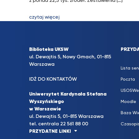
z ponad 22,5 tys. źródeł. Zestawienia […]
czytaj więcej
Biblioteka UKSW
PRZYDA
ul. Dewajtis 5, Nowy Gmach, 01-815
Warszawa
Lista se
IDŹ DO KONTAKTÓW
Poczta
USOSWe
Uniwersytet Kardynała Stefana
Wyszyńskiego
Moodle
w Warszawie
Baza Wi
ul. Dewajtis 5, 01-815 Warszawa
tel. centrala 22 561 88 00
Czasopi
PRZYDATNE LINKI