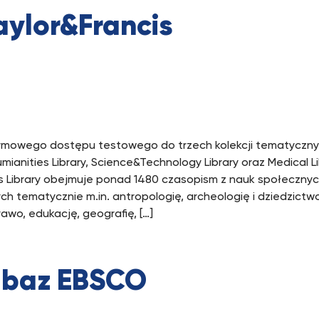
aylor&Francis
darmowego dostępu testowego do trzech kolekcji tematyczn
ianities Library, Science&Technology Library oraz Medical L
ies Library obejmuje ponad 1480 czasopism z nauk społeczny
tematycznie m.in. antropologię, archeologię i dziedzictwo 
rawo, edukację, geografię, […]
 baz EBSCO