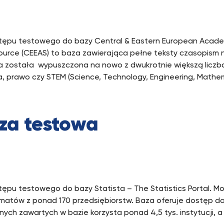
ępu testowego do bazy Central & Eastern European Academ
ource (CEEAS) to baza zawierająca pełne teksty czasopism 
aza została wypuszczona na nowo z dwukrotnie większą licz
a, prawo czy STEM (Science, Technology, Engineering, Mathem
aza testowa
pu testowego do bazy Statista – The Statistics Portal. Moż
ematów z ponad 170 przedsiębiorstw. Baza oferuje dostęp do 
anych zawartych w bazie korzysta ponad 4,5 tys. instytucji, 