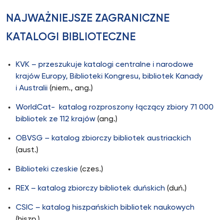
NAJWAŻNIEJSZE ZAGRANICZNE
KATALOGI BIBLIOTECZNE
KVK – przeszukuje katalogi centralne i narodowe
krajów Europy, Biblioteki Kongresu, bibliotek Kanady
i Australii
(niem., ang.)
WorldCat- katalog rozproszony łączący zbiory 71 000
bibliotek ze 112 krajów
(ang.)
OBVSG – katalog zbiorczy bibliotek austriackich
(aust.)
Biblioteki czeskie
(czes.)
REX – katalog zbiorczy bibliotek duńskich
(duń.)
CSIC – katalog hiszpańskich bibliotek naukowych
(hiszp.)