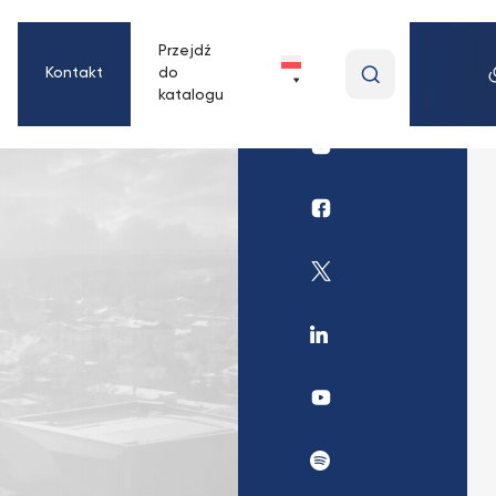
Przejdź
Wpisz
Kontakt
do
wyszukiwan
katalogu
frazę
Profil
Biblioteki
UKSW
Profil
Instagram
Biblioteki
UKSW
Profil
Facebook
Biblioteki
UKSW
Profil
Twitter
UKSW
Linkedin
UKSW
YouTube
UKSW
Spotify