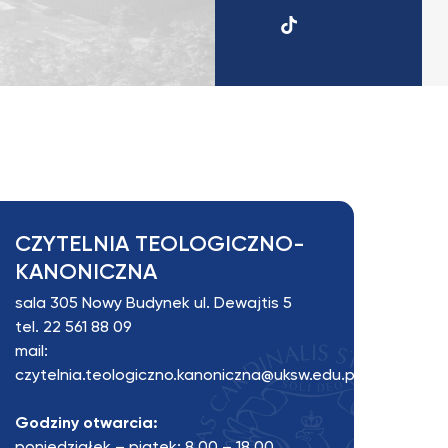
TikTok
UKSW
CZYTELNIA TEOLOGICZNO-
KANONICZNA
sala 305 Nowy Budynek ul. Dewajtis 5
tel.
22 561 88 09
mail:
czytelnia.teologiczno.kanoniczna@uksw.edu.pl
Godziny otwarcia: