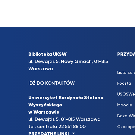
Biblioteka UKSW
PRZYDA
ul. Dewajtis 5, Nowy Gmach, 01-815
Warszawa
Lista se
IDŹ DO KONTAKTÓW
Poczta
USOSWe
Uniwersytet Kardynała Stefana
Wyszyńskiego
Moodle
w Warszawie
Baza Wi
ul. Dewajtis 5, 01-815 Warszawa
tel. centrala 22 561 88 00
Czasopi
PRZYDATNE LINKI