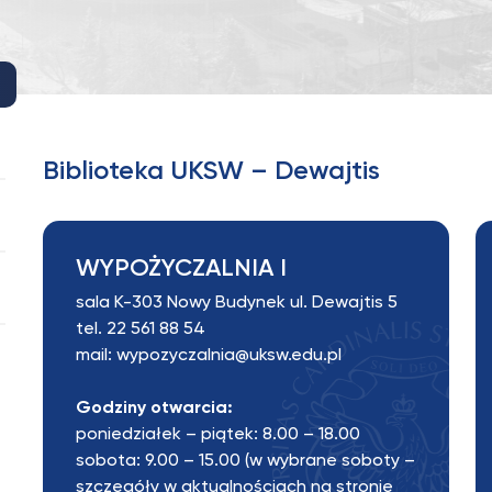
Biblioteka UKSW – Dewajtis
WYPOŻYCZALNIA I
sala K-303 Nowy Budynek ul. Dewajtis 5
tel.
22 561 88 54
mail:
wypozyczalnia@uksw.edu.pl
Godziny otwarcia:
poniedziałek – piątek: 8.00 – 18.00
sobota: 9.00 – 15.00 (w wybrane soboty –
szczegóły w
aktualnościach na stronie