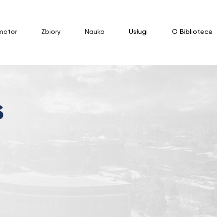
mator
Zbiory
Nauka
Usługi
O Bibliotece
S