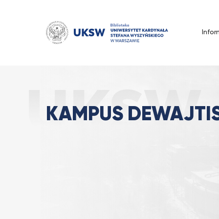
Przejdź
do
treści
Infor
Kampus Dewajtis
Strona Główna
Kontakt
KAMPUS DEWAJTI