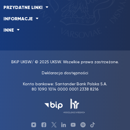
PRZYDATNE LINKI
INFORMACJE
INNE
BKiP UKSW
/ © 2025 UKSW. Wszelkie prawa zastrzeżone.
Deklaracja dostępności
Konto bankowe: Santander Bank Polska S.A.
80 1090 1014 0000 0001 2338 8216
Profil
Profil
Profil
Profil
UKSW
Profil
TikTok
Biblioteki
Biblioteki
biblioteki
UKSW
YouTube
UKSW
UKSW