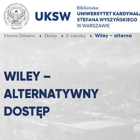
Przejdź
do
treści
Wiley – alternaty
Strona Główna
Zbiory
E-zasoby
WILEY –
ALTERNATYWNY
DOSTĘP