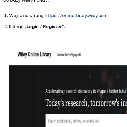
do bazy Wiley należy:
Wejść na stronę
https://onlinelibrary.wiley.com
Kliknąć
„Login / Register”
…