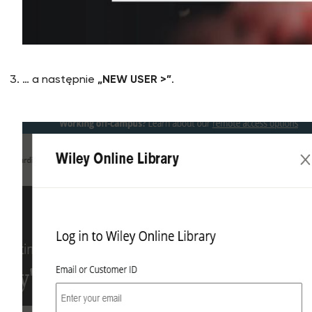
… a następnie
„NEW USER >”
.