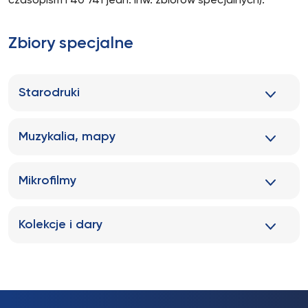
czasopism i 40 741 jedn. inw. zbiorów specjalnych).
Zbiory specjalne
Starodruki
Muzykalia, mapy
Mikrofilmy
Kolekcje i dary