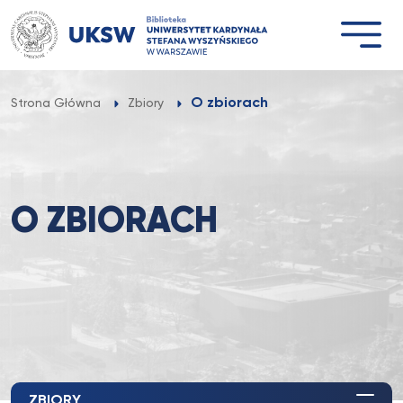
Przejdź
do
treści
O zbiorach
Strona Główna
Zbiory
O ZBIORACH
ZBIORY