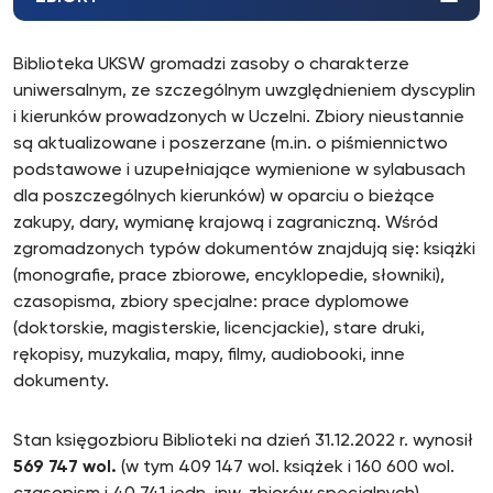
Biblioteka UKSW gromadzi zasoby o charakterze
uniwersalnym, ze szczególnym uwzględnieniem dyscyplin
i kierunków prowadzonych w Uczelni. Zbiory nieustannie
są aktualizowane i poszerzane (m.in. o piśmiennictwo
podstawowe i uzupełniające wymienione w sylabusach
dla poszczególnych kierunków) w oparciu o bieżące
zakupy, dary, wymianę krajową i zagraniczną. Wśród
zgromadzonych typów dokumentów znajdują się: książki
(monografie, prace zbiorowe, encyklopedie, słowniki),
czasopisma, zbiory specjalne: prace dyplomowe
(doktorskie, magisterskie, licencjackie), stare druki,
rękopisy, muzykalia, mapy, filmy, audiobooki, inne
dokumenty.
Stan księgozbioru Biblioteki na dzień 31.12.2022 r. wynosił
569 747 wol.
(w tym 409 147 wol. książek i 160 600 wol.