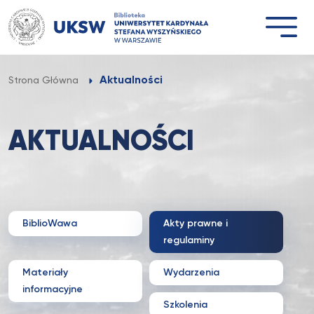
Przejdź
do
treści
Aktualności
Strona Główna
AKTUALNOŚCI
BiblioWawa
Akty prawne i
regulaminy
Materiały
Wydarzenia
informacyjne
Szkolenia