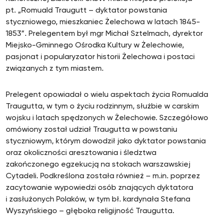
pt. „Romuald Traugutt – dyktator powstania
styczniowego, mieszkaniec Żelechowa w latach 1845-
1853”. Prelegentem był mgr Michał Sztelmach, dyrektor
Miejsko-Gminnego Ośrodka Kultury w Żelechowie,
pasjonat i popularyzator historii Żelechowa i postaci
związanych z tym miastem.
Prelegent opowiadał o wielu aspektach życia Romualda
Traugutta, w tym o życiu rodzinnym, służbie w carskim
wojsku i latach spędzonych w Żelechowie. Szczegółowo
omówiony został udział Traugutta w powstaniu
styczniowym, którym dowodził jako dyktator powstania
oraz okoliczności aresztowania i śledztwa
zakończonego egzekucją na stokach warszawskiej
Cytadeli. Podkreślona została również – m.in. poprzez
zacytowanie wypowiedzi osób znających dyktatora
i zasłużonych Polaków, w tym bł. kardynała Stefana
Wyszyńskiego – głęboka religijność Traugutta.