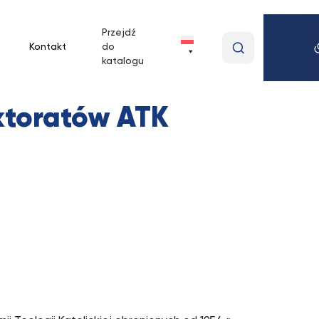
Przejdź
Wpisz
Kontakt
do
wyszukiwan
katalogu
frazę
oktoratów ATK