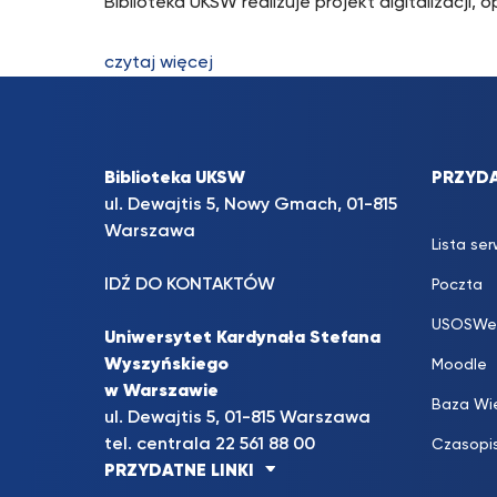
Biblioteka UKSW realizuje projekt digitalizacji,
czytaj więcej
Biblioteka UKSW
PRZYDA
ul. Dewajtis 5, Nowy Gmach, 01-815
Warszawa
Lista se
IDŹ DO KONTAKTÓW
Poczta
USOSWe
Uniwersytet Kardynała Stefana
Wyszyńskiego
Moodle
w Warszawie
Baza Wi
ul. Dewajtis 5, 01-815 Warszawa
tel. centrala 22 561 88 00
Czasopi
PRZYDATNE LINKI