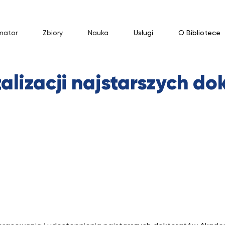
mator
Zbiory
Nauka
Usługi
O Bibliotece
talizacji najstarszych d