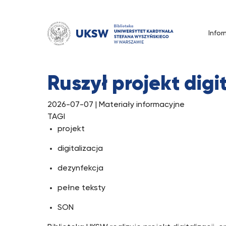
Przejdź
do
treści
Infor
Tag:
digitalizacja
Ruszył projekt digi
2026-07-07
| Materiały informacyjne
TAGI
projekt
digitalizacja
dezynfekcja
pełne teksty
SON