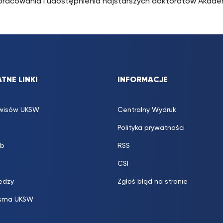
 opracowania i udostępnienia najstarszych doktoratów Akademi
TNE LINKI
INFORMACJE
rwisów UKSW
Centralny Wydruk
Polityka prywatności
b
RSS
CSI
edzy
Zgłoś błąd na stronie
sma UKSW