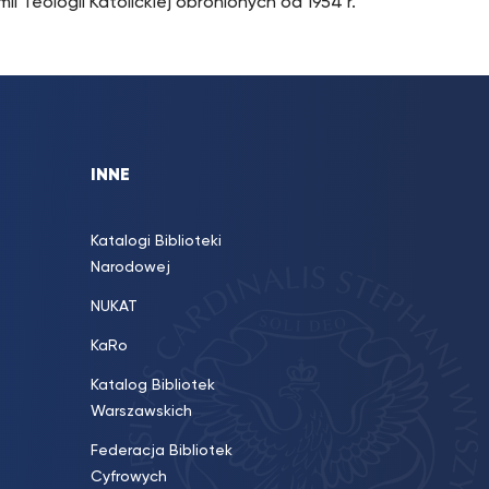
i Teologii Katolickiej obronionych od 1954 r.
INNE
Katalogi Biblioteki
Narodowej
NUKAT
KaRo
Katalog Bibliotek
Warszawskich
Federacja Bibliotek
Cyfrowych