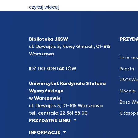
czytaj więcej
Biblioteka UKSW
PRZYDA
ul. Dewajtis 5, Nowy Gmach, 01-815
Warszawa
Lista se
IDŹ DO KONTAKTÓW
Poczta
USOSWe
Uniwersytet Kardynała Stefana
Wyszyńskiego
Moodle
w Warszawie
Baza Wi
ul. Dewajtis 5, 01-815 Warszawa
tel. centrala 22 561 88 00
Czasopi
PRZYDATNE LINKI
INFORMACJE