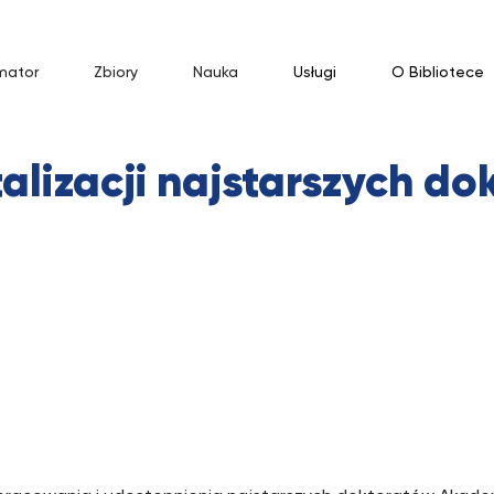
mator
Zbiory
Nauka
Usługi
O Bibliotece
talizacji najstarszych d