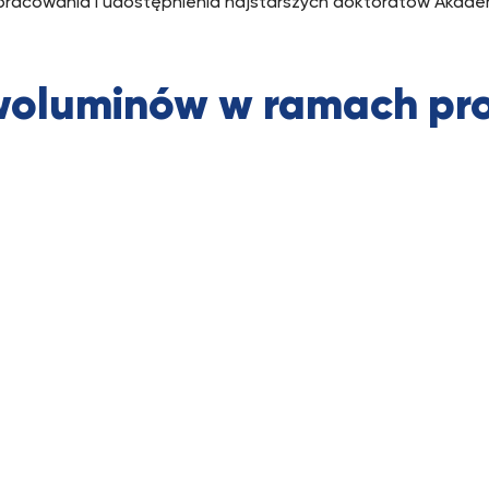
 opracowania i udostępnienia najstarszych doktoratów Akademi
woluminów w ramach pro