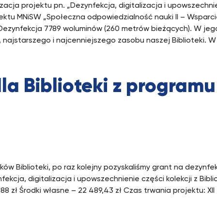
acja projektu pn. „Dezynfekcja, digitalizacja i upowszechnien
tu MNiSW „Społeczna odpowiedzialność nauki II – Wsparcie 
. Dezynfekcja 7789 woluminów (260 metrów bieżących). W je
ajstarszego i najcenniejszego zasobu naszej Biblioteki. W 
la Biblioteki z programu
w Biblioteki, po raz kolejny pozyskaliśmy grant na dezynfekc
kcja, digitalizacja i upowszechnienie części kolekcji z Bibl
 zł Środki własne – 22 489,43 zł Czas trwania projektu: XII 