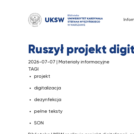
Przejdź
do
treści
Infor
Tag:
dezynfekcja
Ruszył projekt digi
2026-07-07
| Materiały informacyjne
TAGI
projekt
digitalizacja
dezynfekcja
pełne teksty
SON