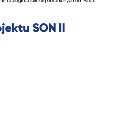
i Teologii Katolickiej obronionych od 1954 r.
jektu SON II