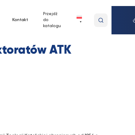
Przejdź
Wpisz
Kontakt
do
wyszukiwan
katalogu
frazę
oktoratów ATK