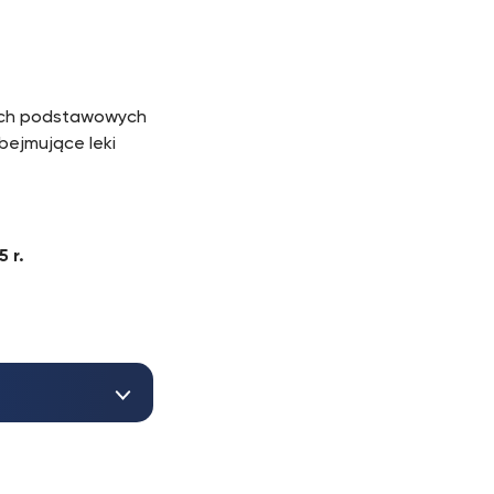
nnych podstawowych
bejmujące leki
 r.