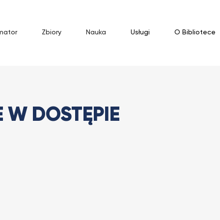
mator
Zbiory
Nauka
Usługi
O Bibliotece
ne w dostępie testowym
E W DOSTĘPIE