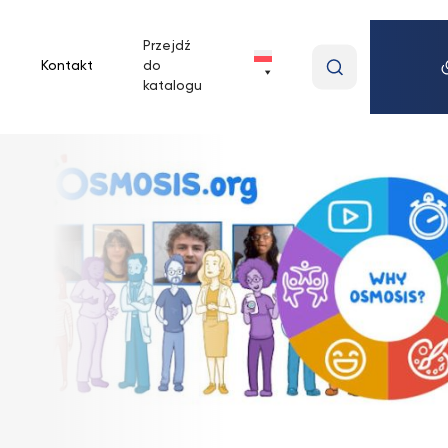
Przejdź
Wpisz
Kontakt
do
wyszukiwan
katalogu
frazę