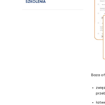
SZKOLENIA
Baza ofe
zwięz
przeb
łatw