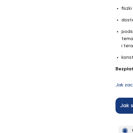
fiszk
dost
podsu
tema
i tera
konst
Bezpłat
Jak zac
Jak 