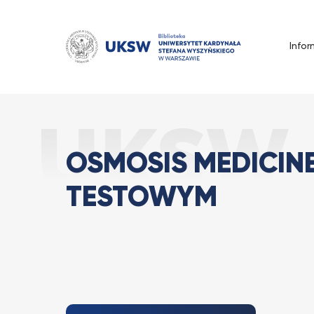
Przejdź
do
treści
Infor
Osmosis Medici
Strona Główna
Wszystkie
OSMOSIS MEDICIN
TESTOWYM