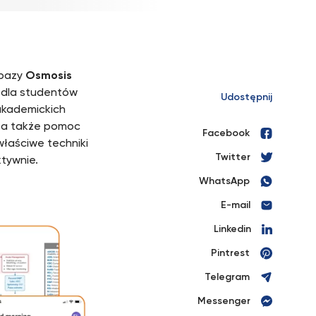
 bazy
Osmosis
a dla studentów
Udostępnij
 akademickich
, a także pomoc
Facebook
łaściwe techniki
Twitter
tywnie.
WhatsApp
E-mail
Linkedin
Pintrest
Telegram
Messenger