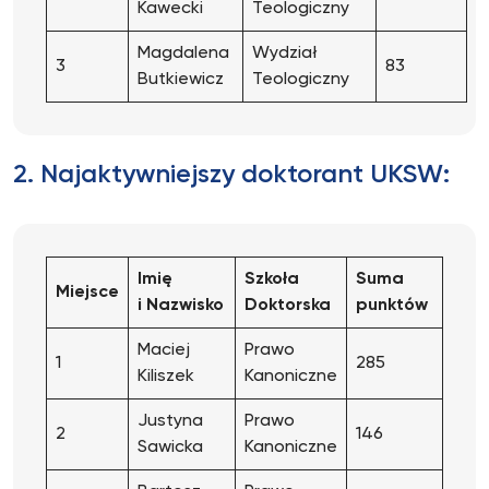
Kawecki
Teologiczny
Magdalena
Wydział
3
83
Butkiewicz
Teologiczny
2. Najaktywniejszy doktorant UKSW:
Imię
Szkoła
Suma
Miejsce
i Nazwisko
Doktorska
punktów
Maciej
Prawo
1
285
Kiliszek
Kanoniczne
Justyna
Prawo
2
146
Sawicka
Kanoniczne