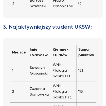
Bartosz
Prawo
3
73
Skawiński
Kanoniczne
3. Najaktywniejszy student UKSW:
Imię
Kierunek
Suma
Miejsce
i Nazwisko
studiów
punktów
WNH –
Seweryn
1
Filologia
121
Gościmski
polska I st.
WNH –
Zuzanna
2
Filologia
115
Sarnowska
polska II st.