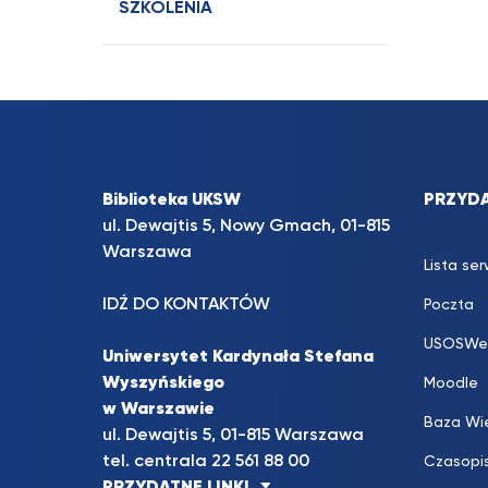
SZKOLENIA
Biblioteka UKSW
PRZYDA
ul. Dewajtis 5, Nowy Gmach, 01-815
Warszawa
Lista se
IDŹ DO KONTAKTÓW
Poczta
USOSWe
Uniwersytet Kardynała Stefana
Wyszyńskiego
Moodle
w Warszawie
Baza Wi
ul. Dewajtis 5, 01-815 Warszawa
tel. centrala 22 561 88 00
Czasopi