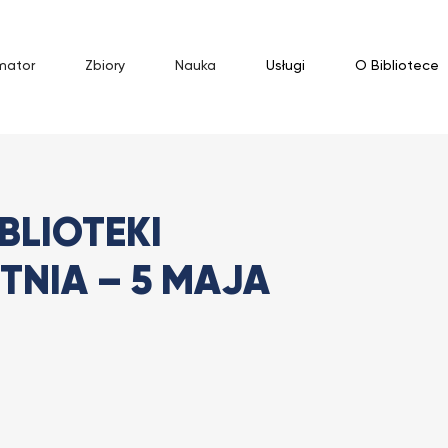
mator
Zbiory
Nauka
Usługi
O Bibliotece
blioteki w dniach 29 kwietnia...
BLIOTEKI
TNIA – 5 MAJA