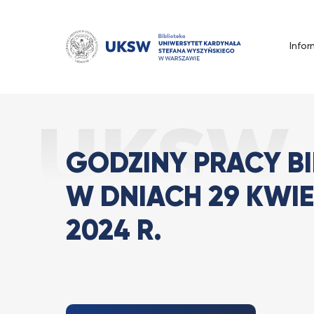
Przejdź
do
treści
Infor
Godziny pracy Bi
Strona Główna
Wszystkie
GODZINY PRACY BI
W DNIACH 29 KWIE
2024 R.