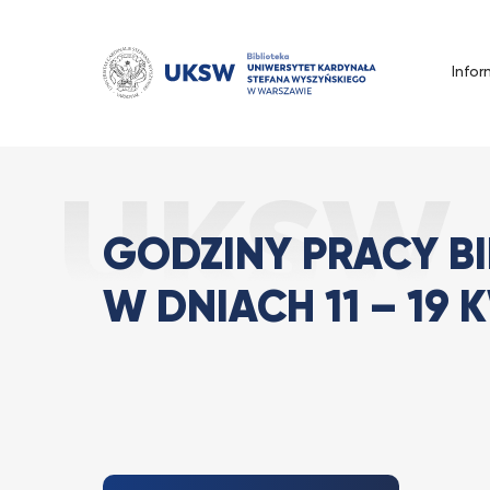
Przejdź
do
treści
Infor
Godziny pracy Bi
Strona Główna
Wszystkie
GODZINY PRACY BI
W DNIACH 11
–
19 