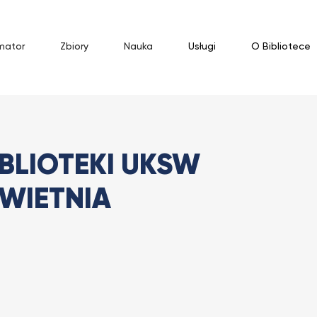
mator
Zbiory
Nauka
Usługi
O Bibliotece
blioteki UKSW w dniach 11 – 19...
BLIOTEKI UKSW
KWIETNIA