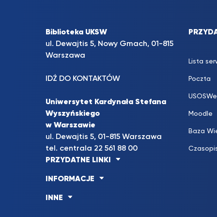
Biblioteka UKSW
PRZYDA
ul. Dewajtis 5, Nowy Gmach, 01-815
Warszawa
Lista se
IDŹ DO KONTAKTÓW
Poczta
USOSWe
Uniwersytet Kardynała Stefana
Wyszyńskiego
Moodle
w Warszawie
Baza Wi
ul. Dewajtis 5, 01-815 Warszawa
tel. centrala 22 561 88 00
Czasopi
PRZYDATNE LINKI
INFORMACJE
INNE