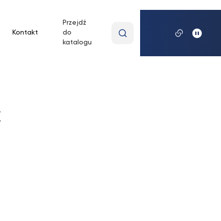
Przejdź
Wpisz
Kontakt
do
wyszukiwaną
katalogu
frazę
[mst-sidemenu]
k