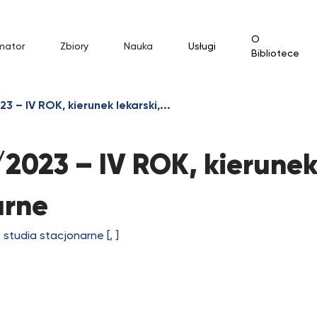
O
mator
Zbiory
Nauka
Usługi
Bibliotece
 IV ROK, kierunek lekarski,...
023 – IV ROK, kierune
arne
studia stacjonarne [, ]