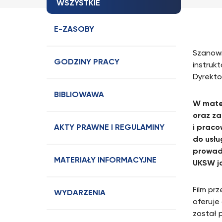
WSZYSTKIE
E-ZASOBY
Szanown
GODZINY PRACY
instruk
Dyrekto
BIBLIOWAWA
W mater
oraz za
AKTY PRAWNE I REGULAMINY
i prac
do usłu
prowadz
MATERIAŁY INFORMACYJNE
UKSW ja
Film pr
WYDARZENIA
oferuje
został 