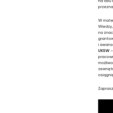
na obu 
przezna
W mater
Wiedzy,
na znac
grantow
i awans
UKSW
–
pracown
możliwo
zewnętr
osiągni
Zaprasz