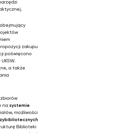
narzędzi
aktycznej.
 obejmujący
rojektów
aniem
propozycji zakupu
cji poświęcono
ę UKSW.
ne, a także
ania
 zbiorów
h na
systemie
ałów, możliwości
ybibliotecznych
ukturę Biblioteki