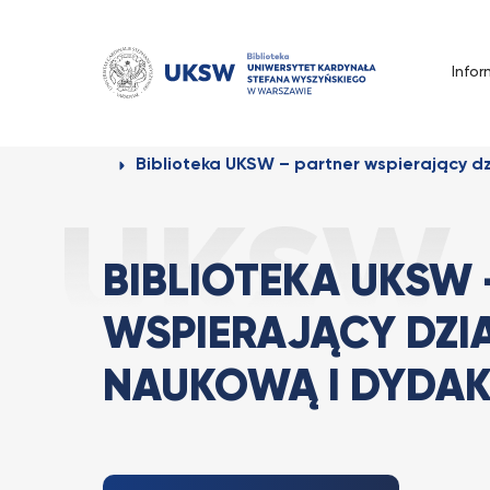
Przejdź
do
treści
Infor
Strona Główna
Wszystkie
Biblioteka UKSW – partner wspierający dz
BIBLIOTEKA UKSW 
WSPIERAJĄCY DZI
NAUKOWĄ I DYDA