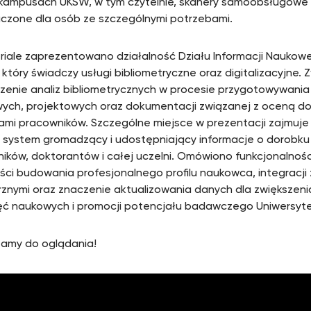
kampusach UKSW, w tym czytelnie, skanery samoobsługowe
czone dla osób ze szczególnymi potrzebami.
iale zaprezentowano działalność Działu Informacji Naukowej
 który świadczy usługi bibliometryczne oraz digitalizacyjne
zenie analiz bibliometrycznych w procesie przygotowywani
ych, projektowych oraz dokumentacji związanej z oceną 
ami pracowników. Szczególne miejsce w prezentacji zajmuj
 system gromadzący i udostępniający informacje o dorobk
ików, doktorantów i całej uczelni. Omówiono funkcjonalnośc
ści budowania profesjonalnego profilu naukowca, integracji 
znymi oraz znaczenie aktualizowania danych dla zwiększeni
ęć naukowych i promocji potencjału badawczego Uniwersyte
amy do oglądania!