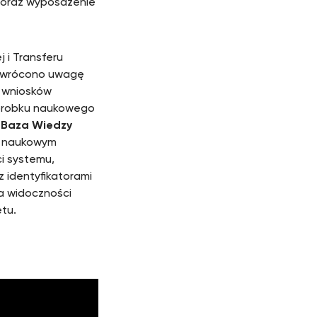
 oraz wyposażenie
 i Transferu
. Zwrócono uwagę
a wniosków
dorobku naukowego
e
Baza Wiedzy
u naukowym
i systemu,
z identyfikatorami
a widoczności
tu.