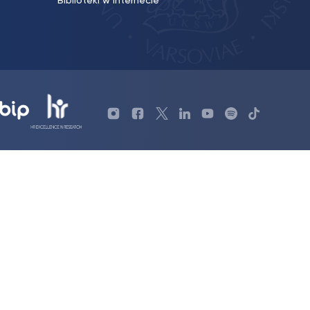
Biblioteki w Internecie
Profil
Profil
Profil
Profil
UKSW
Profil
TikTok
Biblioteki
Biblioteki
biblioteki
UKSW
YouTube
UKSW
UKSW
UKSW
UKSW
UKSW
Linkedin
YouTube
Instagram
Facebook
Twitter