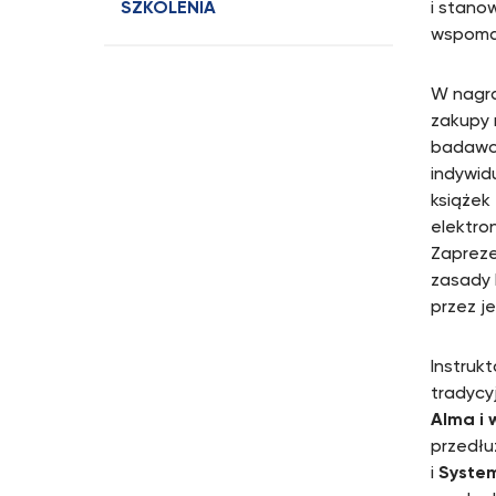
SZKOLENIA
i stano
wspomag
W nagra
zakupy 
badawcz
indywid
książek
elektro
Zapreze
zasady 
przez j
Instruk
tradycy
Alma i 
przedłu
i
Syste