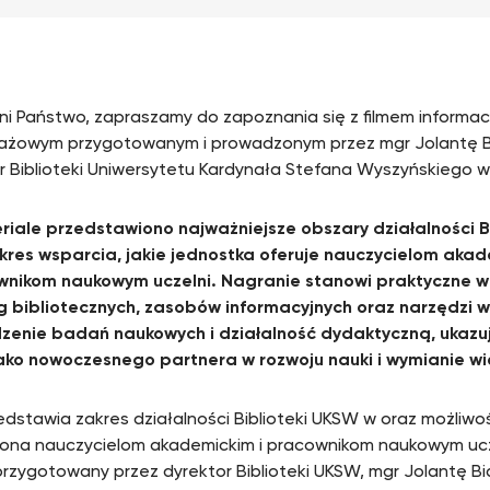
i Państwo, zapraszamy do zapoznania się z filmem informac
tażowym przygotowanym i prowadzonym przez mgr Jolantę B
r Biblioteki Uniwersytetu Kardynała Stefana Wyszyńskiego 
iale przedstawiono najważniejsze obszary działalności B
kres wsparcia, jakie jednostka oferuje nauczycielom aka
ownikom naukowym uczelni. Nagranie stanowi praktyczne 
g bibliotecznych, zasobów informacyjnych oraz narzędzi 
enie badań naukowych i działalność dydaktyczną, ukazuj
ko nowoczesnego partnera w rozwoju nauki i wymianie wi
zedstawia zakres działalności Biblioteki UKSW w oraz możliwoś
 ona nauczycielom akademickim i pracownikom naukowym ucze
przygotowany przez dyrektor Biblioteki UKSW, mgr Jolantę Bi