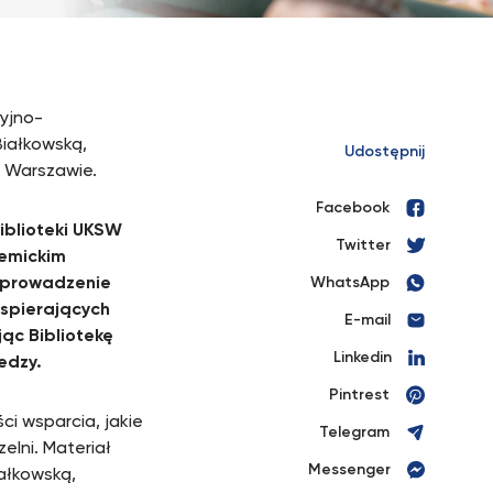
yjno-
iałkowską,
Udostępnij
w Warszawie.
Facebook
iblioteki UKSW
Twitter
demickim
wprowadzenie
WhatsApp
wspierających
E-mail
ąc Bibliotekę
Linkedin
edzy
.
Pintrest
ci wsparcia, jakie
Telegram
lni. Materiał
Messenger
ałkowską,