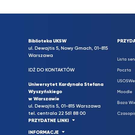
Biblioteka UKSW
PRZYDA
ul. Dewajtis 5, Nowy Gmach, 01-815
Warszawa
Lista se
IDŹ DO KONTAKTÓW
Poczta
USOSWe
Uniwersytet Kardynała Stefana
Wyszyńskiego
Moodle
w Warszawie
Baza Wi
ul. Dewajtis 5, 01-815 Warszawa
tel. centrala 22 561 88 00
Czasopi
PRZYDATNE LINKI
INFORMACJE