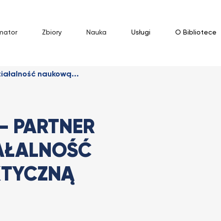
mator
Zbiory
Nauka
Usługi
O Bibliotece
iałalność naukową...
– PARTNER
AŁALNOŚĆ
KTYCZNĄ