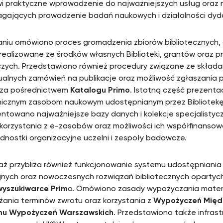
wi praktyczne wprowadzenie do najważniejszych usług oraz 
ających prowadzenie badań naukowych i działalności dyd
niu omówiono proces gromadzenia zbiorów bibliotecznych,
realizowane ze środków własnych Biblioteki, grantów oraz p
ych. Przedstawiono również procedury związane ze skład
ualnych zamówień na publikacje oraz możliwość zgłaszania 
 za pośrednictwem
Katalogu Primo
. Istotną część prezenta
nicznym zasobom naukowym udostępnianym przez Bibliotek
ntowano najważniejsze bazy danych i kolekcje specjalistycz
korzystania z e-zasobów oraz możliwości ich współfinansow
ednostki organizacyjne uczelni i zespoły badawcze.
taż przybliża również funkcjonowanie systemu udostępniania
jnych oraz nowoczesnych rozwiązań bibliotecznych opartyc
wyszukiwarce Prim
o. Omówiono zasady wypożyczania materi
żania terminów zwrotu oraz korzystania z
Wypożyczeń Międz
mu Wypożyczeń Warszawskich
. Przedstawiono także infrastr