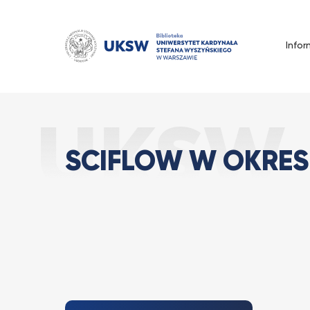
Przejdź
do
treści
Infor
SciFlow w okres
Strona Główna
Wszystkie
SCIFLOW W OKRES