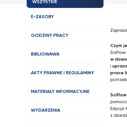
WSZYSTKIE
E-ZASOBY
Zapras
GODZINY PRACY
Czym je
SciFlow
BIBLIOWAWA
w dowol
i
uprasz
AKTY PRAWNE I REGULAMINY
prace l
potrzeb
MATERIAŁY INFORMACYJNE
SciFlow
pomocą
Edycja 
WYDARZENIA
z dziedz