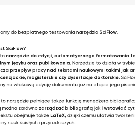
zamy do bezpłatnego testowania narzędzia
SciFlow
.
st SciFlow?
 to
narzędzie do edycji, automatycznego formatowania t
nym języku oraz publikowania
. Narzędzie to działa w trybie
cza przepływ pracy nad tekstami naukowymi takimi jak ar
icencjackie, magisterskie czy dysertacje doktorskie
. SciFl
ny na właściwą edycję dokumentu już na etapie jego pisani
to narzędzie pełniące także funkcję menedżera bibliografic
 można zarówno
zarządzać bibliografią
jak i
wstawiać cy
tekstu obejmuje także
LaTeX,
dzięki czemu ułatwia tworzen
iny nauk ścisłych i przyrodniczych.