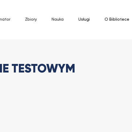
mator
Zbiory
Nauka
Usługi
O Bibliotece
ie testowym
IE TESTOWYM