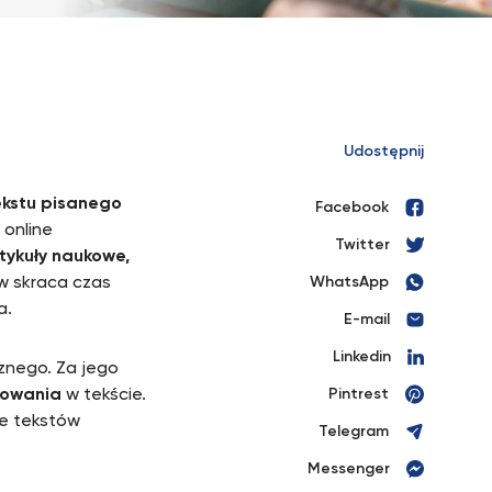
Udostępnij
ekstu pisanego
Facebook
 online
Twitter
tykuły naukowe,
ow skraca czas
WhatsApp
a.
E-mail
Linkedin
znego. Za jego
towania
w tekście.
Pintrest
ie tekstów
Telegram
Messenger