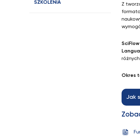
SZKOLENIA
Z tworz
formato
naukowy
wymogó
SciFlow
Langua
różnych
Okres t
Jak 
Zobac
Fu