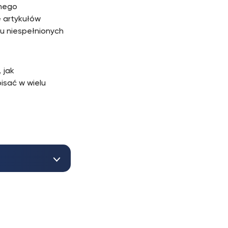
znego
e artykułów
u niespełnionych
 jak
isać w wielu