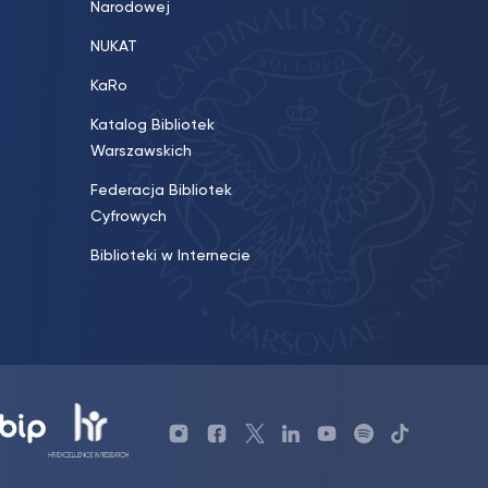
Narodowej
NUKAT
KaRo
Katalog Bibliotek
Warszawskich
Federacja Bibliotek
Cyfrowych
Biblioteki w Internecie
Profil
Profil
Profil
Profil
UKSW
Profil
TikTok
Biblioteki
Biblioteki
biblioteki
UKSW
YouTube
UKSW
UKSW
UKSW
UKSW
UKSW
Linkedin
YouTube