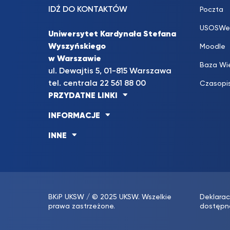
IDŹ DO KONTAKTÓW
Poczta
USOSWe
Uniwersytet Kardynała Stefana
Wyszyńskiego
Moodle
w Warszawie
Baza Wi
ul. Dewajtis 5, 01-815 Warszawa
tel. centrala 22 561 88 00
Czasopi
PRZYDATNE LINKI
INFORMACJE
INNE
BKiP UKSW
/ © 2025 UKSW. Wszelkie
Deklarac
prawa zastrzeżone.
dostępn