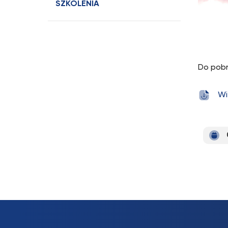
SZKOLENIA
Do pobr
Wi