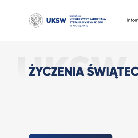
Przejdź
do
treści
Infor
Życzenia świąte
Strona Główna
Wszystkie
ŻYCZENIA ŚWIĄTE