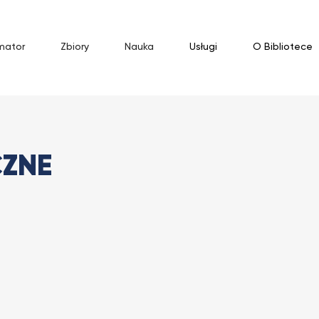
mator
Zbiory
Nauka
Usługi
O Bibliotece
czne
CZNE