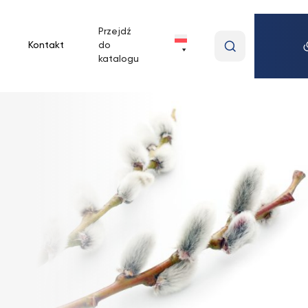
Przejdź
Wpisz
Kontakt
do
wyszukiwan
katalogu
frazę