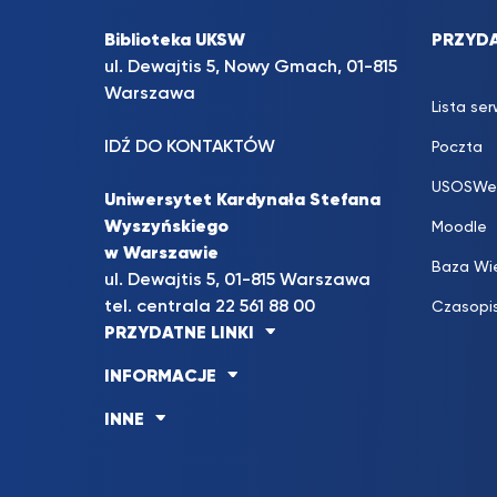
Biblioteka UKSW
PRZYDA
ul. Dewajtis 5, Nowy Gmach, 01-815
Warszawa
Lista se
IDŹ DO KONTAKTÓW
Poczta
USOSWe
Uniwersytet Kardynała Stefana
Wyszyńskiego
Moodle
w Warszawie
Baza Wi
ul. Dewajtis 5, 01-815 Warszawa
tel. centrala 22 561 88 00
Czasopi
PRZYDATNE LINKI
INFORMACJE
INNE