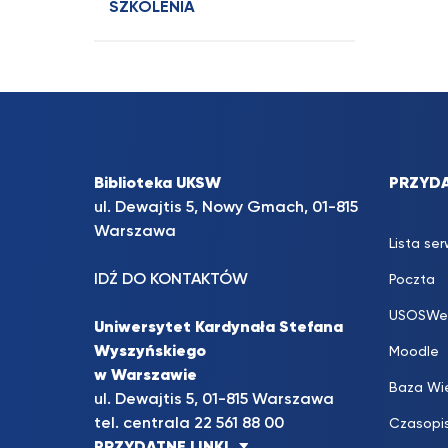
SZKOLENIA
Biblioteka UKSW
PRZYDA
ul. Dewajtis 5, Nowy Gmach, 01-815
Warszawa
Lista se
IDŹ DO KONTAKTÓW
Poczta
USOSWe
Uniwersytet Kardynała Stefana
Wyszyńskiego
Moodle
w Warszawie
Baza Wi
ul. Dewajtis 5, 01-815 Warszawa
tel. centrala 22 561 88 00
Czasopi