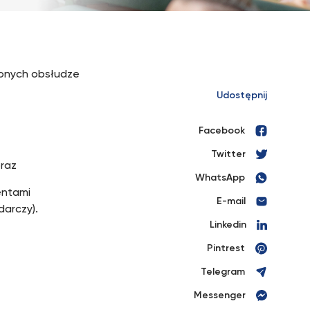
conych obsłudze
Udostępnij
Facebook
Twitter
oraz
WhatsApp
entami
E-mail
darczy).
Linkedin
Pintrest
Telegram
Messenger