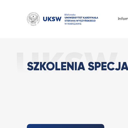
Przejdź
do
treści
Infor
Szkolenia specja
Strona Główna
Wszystkie
SZKOLENIA SPECJA