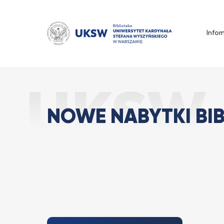
Przejdź
do
treści
Infor
Nowe nabytki Bi
Strona Główna
Wszystkie
NOWE NABYTKI BIB