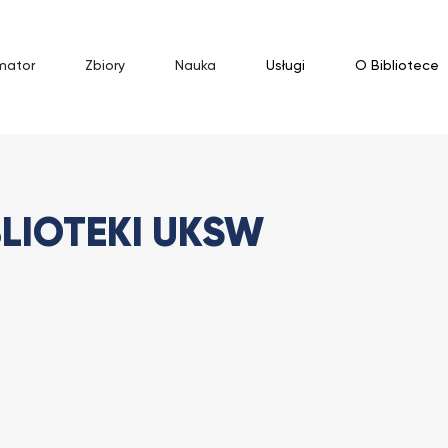
mator
Zbiory
Nauka
Usługi
O Bibliotece
blioteki UKSW
LIOTEKI UKSW