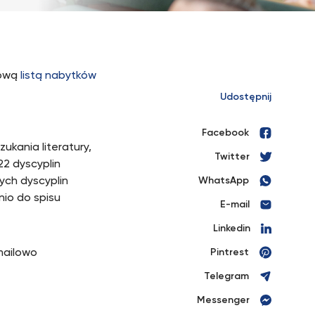
jową
listą nabytków
Udostępnij
Facebook
ukania literatury,
Twitter
22 dyscyplin
ych dyscyplin
WhatsApp
nio do spisu
E-mail
Linkedin
mailowo
Pintrest
Telegram
Messenger