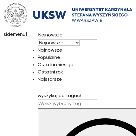
Przejdź
do
treści
[mst-
sortuj wg
sidemenu]
Najnowsze
Popularne
Ostatni miesiąc
Ostatni rok
Najstarsze
wyszykaj po tagach