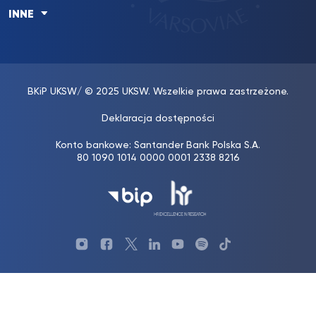
INNE
BKiP UKSW
/ © 2025 UKSW. Wszelkie prawa zastrzeżone.
Deklaracja dostępności
Konto bankowe: Santander Bank Polska S.A.
80 1090 1014 0000 0001 2338 8216
Profil
Profil
Profil
Profil
UKSW
Profil
TikTok
Biblioteki
Biblioteki
biblioteki
UKSW
YouTube
UKSW
UKSW
UKSW
UKSW
UKSW
Linkedin
YouTube
Instagram
Facebook
Twitter