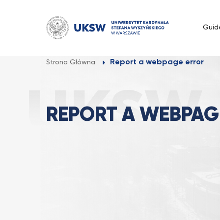
Przejdź
do
Guid
treści
Report a webpage error
Strona Główna
REPORT A WEBPAG