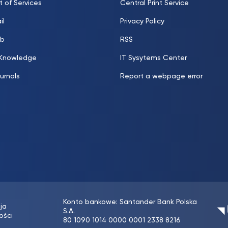
t of Services
Central Print Service
il
Privacy Policy
b
RSS
 Knowledge
IT Sysytems Center
urnals
Report a webpage error
Konto bankowe: Santander Bank Polska
ja
S.A.
ości
80 1090 1014 0000 0001 2338 8216