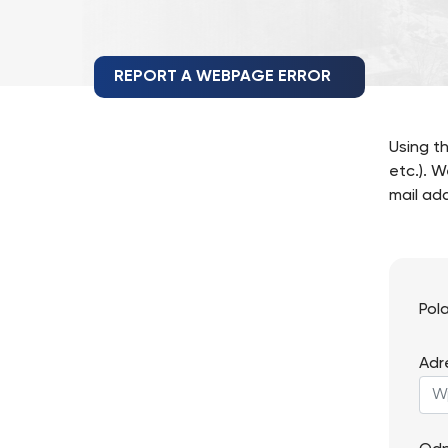
REPORT A WEBPAGE ERROR
Using th
etc.). W
mail add
Pol
Adr