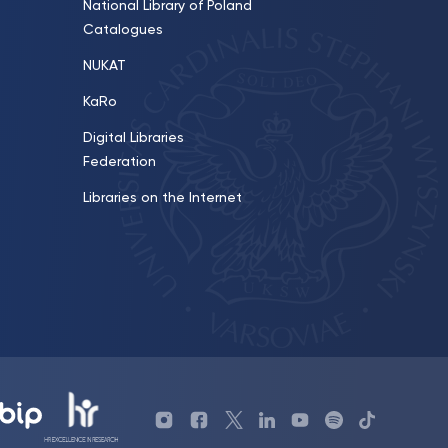
National Library of Poland
Catalogues
NUKAT
KaRo
Digital Libraries
Federation
Libraries on the Internet
Profil
Profil
Profil
Profil
UKSW
Profil
TikTok
Biblioteki
Biblioteki
biblioteki
UKSW
YouTube
UKSW
UKSW