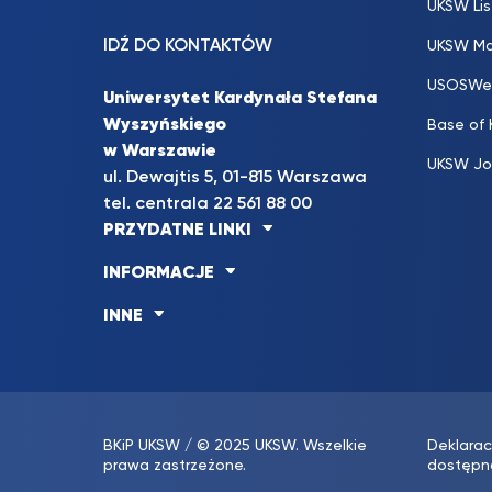
UKSW Lis
IDŹ DO KONTAKTÓW
UKSW Ma
USOSWe
Uniwersytet Kardynała Stefana
Wyszyńskiego
Base of
w Warszawie
UKSW Jo
ul. Dewajtis 5, 01-815 Warszawa
tel. centrala 22 561 88 00
PRZYDATNE LINKI
INFORMACJE
INNE
BKiP UKSW
/ © 2025 UKSW. Wszelkie
Deklarac
prawa zastrzeżone.
dostępn