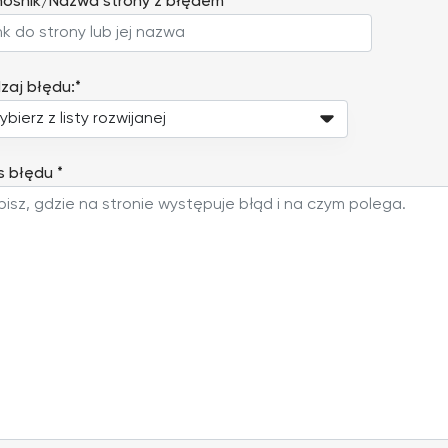
ośnik/Nazwa strony z błędem*
zaj błędu:*
s błędu *