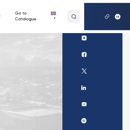
Wpisz
Go to
t
Catalogue
wyszukiwaną
frazę
Profil
Biblioteki
UKSW
Profil
Instagram
Biblioteki
UKSW
Profil
Facebook
Biblioteki
UKSW
Profil
Twitter
UKSW
Linkedin
UKSW
YouTube
UKSW
Spotify